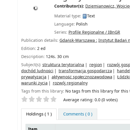
Contributor(s):
Dziemianowicz, Wojcie
Material type:
Text
Language:
Polish
Series:
Profile Regionalne / IBnGR
Publication details:
Gdańsk-Warszawa :
Instytut Badań
Edition:
2 ed
Description:
124s. 30 cm
Subject(s):
struktura terytorialna
region
rozwój gos
dochód ludności
transformacja gospodarcza
handel
prywatyzacja
aktywność społecznozawodowa
Łódzki
warunki życia
rozwój regionalny
Tags from this library:
No tags from this library for this t
Star ratings
Average rating: 0.0 (0 votes)
Holdings
( 1 )
Comments ( 0 )
Item