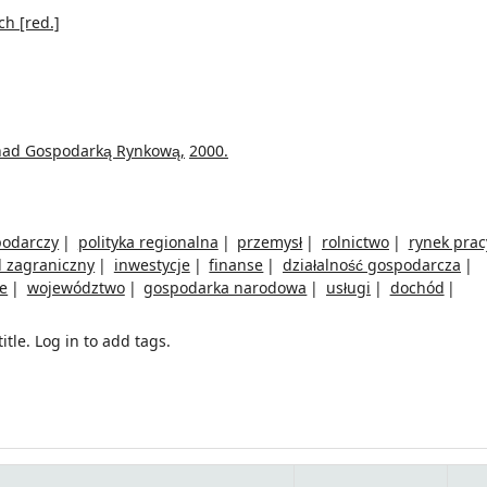
ch
[red.]
 nad Gospodarką Rynkową,
2000.
podarczy
polityka regionalna
przemysł
rolnictwo
rynek prac
 zagraniczny
inwestycje
finanse
działalność gospodarcza
e
województwo
gospodarka narodowa
usługi
dochód
itle.
Log in to add tags.