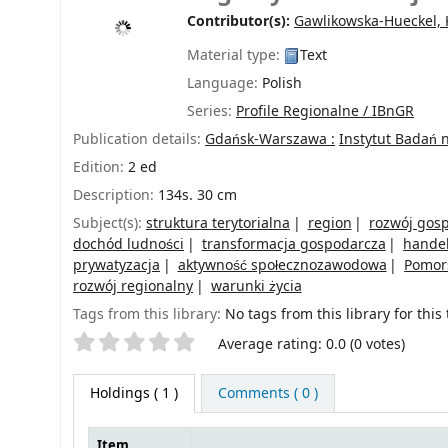
Contributor(s):
Gawlikowska-Hueckel, 
Material type:
Text
Language:
Polish
Series:
Profile Regionalne / IBnGR
Publication details:
Gdańsk-Warszawa :
Instytut Badań
Edition:
2 ed
Description:
134s. 30 cm
Subject(s):
struktura terytorialna
region
rozwój gos
dochód ludności
transformacja gospodarcza
handel
prywatyzacja
aktywność społecznozawodowa
Pomor
rozwój regionalny
warunki życia
Tags from this library:
No tags from this library for this t
Star ratings
Average rating: 0.0 (0 votes)
Holdings
( 1 )
Comments ( 0 )
Item