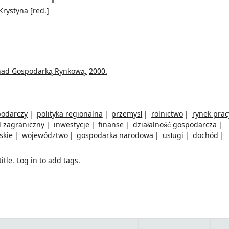
Krystyna
[red.]
 nad Gospodarką Rynkową,
2000.
podarczy
polityka regionalna
przemysł
rolnictwo
rynek prac
 zagraniczny
inwestycje
finanse
działalność gospodarcza
skie
województwo
gospodarka narodowa
usługi
dochód
itle.
Log in to add tags.