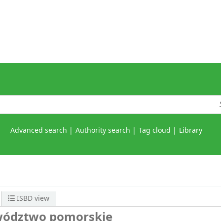
Advanced search
Authority search
Tag cloud
Library
ISBD view
ewództwo pomorskie