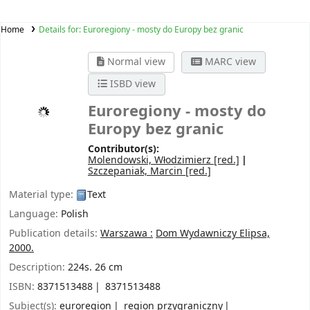
Home
Details for:
Euroregiony - mosty do Europy bez granic
Normal view
MARC view
ISBD view
Euroregiony - mosty do
Europy bez granic
Contributor(s):
Molendowski, Włodzimierz
[red.]
Szczepaniak, Marcin
[red.]
Material type:
Text
Language:
Polish
Publication details:
Warszawa :
Dom Wydawniczy Elipsa,
2000.
Description:
224s. 26 cm
ISBN:
8371513488
8371513488
Subject(s):
euroregion
region przygraniczny