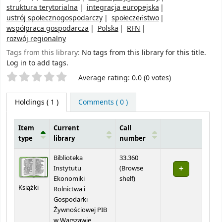
struktura terytorialna
integracja europejska
ustrój społecznogospodarczy
społeczeństwo
współpraca gospodarcza
Polska
RFN
rozwój regionalny
Tags from this library:
No tags from this library for this title.
Log in to add tags.
Star ratings
Average rating: 0.0 (0 votes)
Holdings
( 1 )
Comments ( 0 )
Item
Current
Call
type
library
number
Holdings
Biblioteka
33.360
Instytutu
(
Browse
(Opens below)
Ekonomiki
shelf
)
Książki
Rolnictwa i
Gospodarki
Żywnościowej PIB
w Warszawie