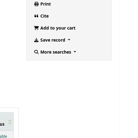
Print
Cite
Add to your cart
Save record
More searches
us
below)
lable