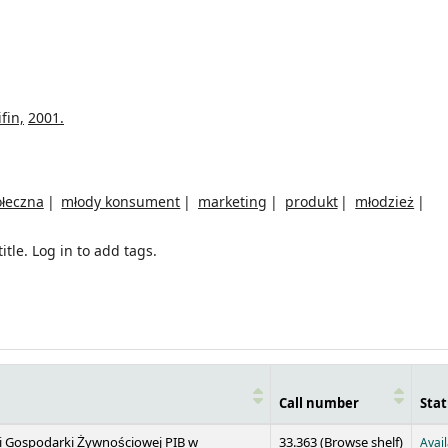
fin,
2001.
łeczna
młody konsument
marketing
produkt
młodzież
itle.
Log in to add tags.
Call number
Stat
(Opens 
 i Gospodarki Żywnościowej PIB w
33.363 (
Browse shelf
)
Avai