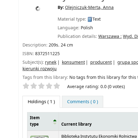
By:
Olejniczuk-Merta, Anna
Material type:
Text
Language:
Polish
Publication details:
Warszawa :
Wyd. Di
Description:
209s. 24 cm
ISBN:
8372511225
Subject(s):
rynek
konsument
producent
grupa spo
kierunki rozwoju
Tags from this library:
No tags from this library for this t
Star ratings
Average rating: 0.0 (0 votes)
Holdings
( 1 )
Comments ( 0 )
Item
type
Current library
Holdings
Biblioteka Instytutu Ekonomiki Rolnictwa