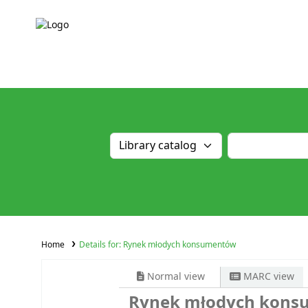
Home
Details for:
Rynek młodych konsumentów
Normal view
MARC view
Rynek młodych kon