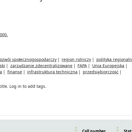
000.
rozwój społecznogospodarczy
region rolniczy
polityka regional
ski
zarządzanie zdecentralizowane
FAPA
Unia Europejska
a
finanse
infrastruktura techniczna
przedsiębiorczość
itle.
Log in to add tags.
Call number
Stat