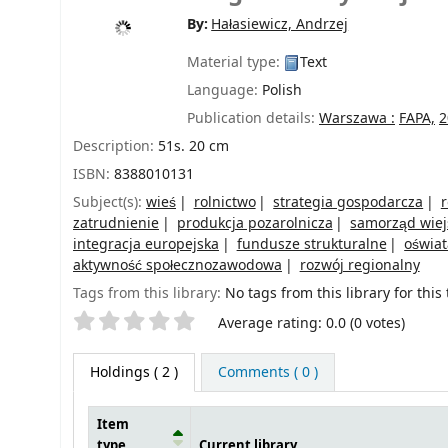
By:
Hałasiewicz, Andrzej
Material type:
Text
Language:
Polish
Publication details:
Warszawa :
FAPA,
2
Description:
51s. 20 cm
ISBN:
8388010131
Subject(s):
wieś
rolnictwo
strategia gospodarcza
zatrudnienie
produkcja pozarolnicza
samorząd wiej
integracja europejska
fundusze strukturalne
oświat
aktywność społecznozawodowa
rozwój regionalny
Tags from this library:
No tags from this library for this t
Star ratings
Average rating: 0.0 (0 votes)
Holdings
( 2 )
Comments ( 0 )
Item
type
Current library