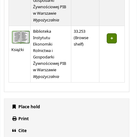
Gospodarki
Żywnościowej PIB
w Warszawie
Wypożyczalnia
Biblioteka
33.253
Instytutu
(
Browse
(Opens below)
Ekonomiki
shelf
)
Książki
Rolnictwa i
Gospodarki
Żywnościowej PIB
w Warszawie
Wypożyczalnia
Place hold
Print
Cite