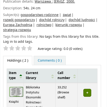
Publication details:
Warszawa :
IERiGŻ,
2000.
Description:
54s. 24 cm
Subject(s):
gospodarstwo rodzinne
świat
rozwój gospodarczy
dochód rolniczy
dochód ludności
Europa Zachodnia
rolnictwo
kierunki rozwoju
strategia rozwoju
Tags from this library:
No tags from this library for this title.
Log in to add tags.
Star ratings
Average rating: 0.0 (0 votes)
Holdings
( 2 )
Comments ( 0 )
Item
Current
Call
type
library
number
Holdings
Biblioteka
33.252
Instytutu
(
Browse
(Opens below)
Ekonomiki
shelf
)
Książki
Rolnictwa i