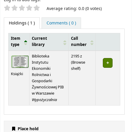
Star ratings
Average rating: 0.0 (0 votes)
Holdings
( 1 )
Comments ( 0 )
Item
Current
Call
type
library
number
Holdings
Biblioteka
2195 z
Instytutu
(
Browse
(Opens below)
Ekonomiki
shelf
)
Książki
Rolnictwa i
Gospodarki
Żywnościowej PIB
w Warszawie
Wypożyczalnia
Place hold