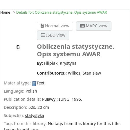
Home
Details for:
Obliczenia statystyczne. Opis systemu AWAR
Normal view
MARC view
ISBD view
Obliczenia statystyczne.
Opis systemu AWAR
By:
Filipiak, Krystyna
Contributor(s):
Wilkos, Stanisław
Material type:
Text
Language:
Polish
Publication details:
Puławy :
IUNG,
1995.
Description:
52s. 20 cm
Subject(s):
statystyka
Tags from this library:
No tags from this library for this title.
Log in to add tags.