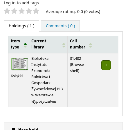
Log in to add tags.
Star ratings
Average rating: 0.0 (0 votes)
Holdings
( 1 )
Comments ( 0 )
Item
Current
Call
type
library
number
Holdings
Biblioteka
31.482
Instytutu
(
Browse
(Opens below)
Ekonomiki
shelf
)
Książki
Rolnictwa i
Gospodarki
Żywnościowej PIB
w Warszawie
Wypożyczalnia