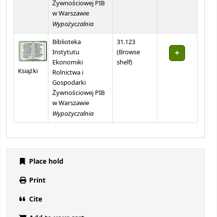
Żywnościowej PIB
w Warszawie
Wypożyczalnia
Biblioteka
31.123
Instytutu
(
Browse
(Opens below)
Ekonomiki
shelf
)
Książki
Rolnictwa i
Gospodarki
Żywnościowej PIB
w Warszawie
Wypożyczalnia
Place hold
Print
Cite