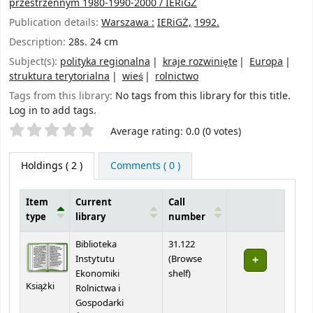
przestrzennym 1980-1990-2000 / IERiGŻ
Publication details:
Warszawa :
IERiGŻ,
1992.
Description:
28s. 24 cm
Subject(s):
polityka regionalna
kraje rozwinięte
Europa
struktura terytorialna
wieś
rolnictwo
Tags from this library:
No tags from this library for this title.
Log in to add tags.
Star ratings
Average rating: 0.0 (0 votes)
Holdings
( 2 )
Comments ( 0 )
Item
Current
Call
type
library
number
Holdings
Biblioteka
31.122
Instytutu
(
Browse
(Opens below)
Ekonomiki
shelf
)
Książki
Rolnictwa i
Gospodarki