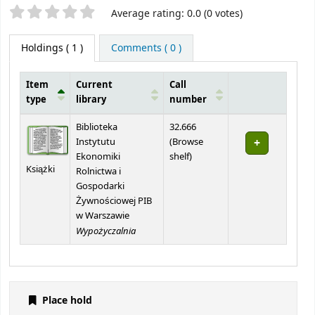
Star ratings
Average rating: 0.0 (0 votes)
Holdings
( 1 )
Comments ( 0 )
Item
Current
Call
type
library
number
Holdings
Biblioteka
32.666
Instytutu
(
Browse
(Opens below)
Ekonomiki
shelf
)
Książki
Rolnictwa i
Gospodarki
Żywnościowej PIB
w Warszawie
Wypożyczalnia
Place hold