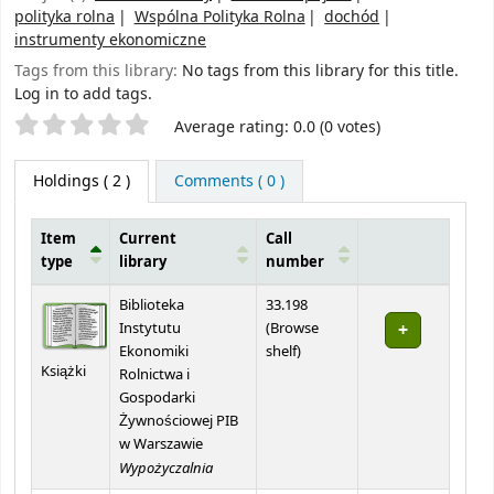
polityka rolna
Wspólna Polityka Rolna
dochód
instrumenty ekonomiczne
Tags from this library:
No tags from this library for this title.
Log in to add tags.
Star ratings
Average rating: 0.0 (0 votes)
Holdings
( 2 )
Comments ( 0 )
Item
Current
Call
type
library
number
Holdings
Biblioteka
33.198
Instytutu
(
Browse
(Opens below)
Ekonomiki
shelf
)
Książki
Rolnictwa i
Gospodarki
Żywnościowej PIB
w Warszawie
Wypożyczalnia