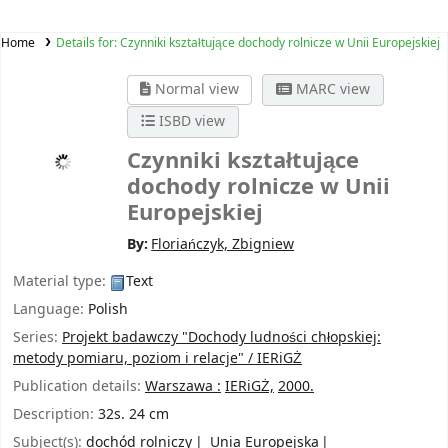
Home
Details for:
Czynniki kształtujące dochody rolnicze w Unii Europejskiej
Normal view
MARC view
ISBD view
Czynniki kształtujące
dochody rolnicze w Unii
Europejskiej
By:
Floriańczyk, Zbigniew
Material type:
Text
Language:
Polish
Series:
Projekt badawczy "Dochody ludności chłopskiej:
metody pomiaru, poziom i relacje" / IERiGŻ
Publication details:
Warszawa :
IERiGŻ,
2000.
Description:
32s. 24 cm
Subject(s):
dochód rolniczy
Unia Europejska