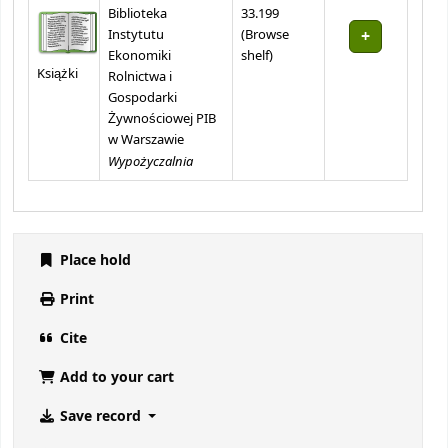
Biblioteka
33.199
Instytutu
(
Browse
(Opens below)
Ekonomiki
shelf
)
Książki
Rolnictwa i
Gospodarki
Żywnościowej PIB
w Warszawie
Wypożyczalnia
Place hold
Print
Cite
Add to your cart
Save record