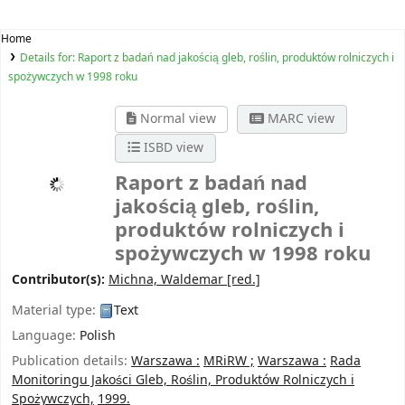
Home
Details for:
Raport z badań nad jakością gleb, roślin, produktów rolniczych i
spożywczych w 1998 roku
Normal view
MARC view
ISBD view
Raport z badań nad
jakością gleb, roślin,
produktów rolniczych i
spożywczych w 1998 roku
Contributor(s):
Michna, Waldemar
[red.]
Material type:
Text
Language:
Polish
Publication details:
Warszawa :
MRiRW ;
Warszawa :
Rada
Monitoringu Jakości Gleb, Roślin, Produktów Rolniczych i
Spożywczych,
1999.