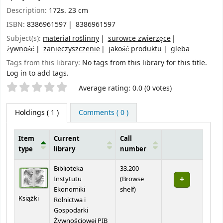
Description:
172s. 23 cm
ISBN:
8386961597
8386961597
Subject(s):
materiał roślinny
surowce zwierzęce
żywność
zanieczyszczenie
jakość produktu
gleba
Tags from this library:
No tags from this library for this title.
Log in to add tags.
Star ratings
Average rating: 0.0 (0 votes)
Holdings
( 1 )
Comments ( 0 )
Item
Current
Call
type
library
number
Holdings
Biblioteka
33.200
Instytutu
(
Browse
(Opens below)
Ekonomiki
shelf
)
Książki
Rolnictwa i
Gospodarki
Żywnościowej PIB