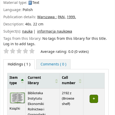
Material type:
Text
Language:
Polish
Publication details:
Warszawa :
PAN,
1999.
Description:
46s. 22 cm
Subject(s):
nauka
informacja naukowa
Tags from this library:
No tags from this library for this title.
Log in to add tags.
Star ratings
Average rating: 0.0 (0 votes)
Holdings
( 1 )
Comments ( 0 )
Item
Current
Call
type
library
number
Holdings
Biblioteka
2192 z
Instytutu
(
Browse
(Opens below)
Ekonomiki
shelf
)
Książki
Rolnictwa i
Gospodarki