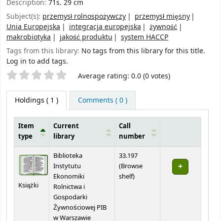
Description:
71s. 29 cm
Subject(s):
przemysł rolnospożywczy
przemysł mięsny
Unia Europejska
integracja europejska
żywność
makrobiotyka
jakość produktu
system HACCP
Tags from this library:
No tags from this library for this title.
Log in to add tags.
Star ratings
Average rating: 0.0 (0 votes)
Holdings
( 1 )
Comments ( 0 )
Item
Current
Call
type
library
number
Holdings
Biblioteka
33.197
Instytutu
(
Browse
(Opens below)
Ekonomiki
shelf
)
Książki
Rolnictwa i
Gospodarki
Żywnościowej PIB
w Warszawie