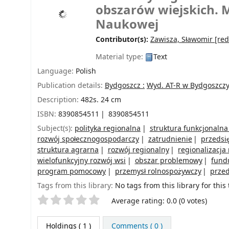
obszarów wiejskich. M
Naukowej
Contributor(s):
Zawisza, Sławomir
[red
Material type:
Text
Language:
Polish
Publication details:
Bydgoszcz :
Wyd. AT-R w Bydgoszczy
Description:
482s. 24 cm
ISBN:
8390854511
8390854511
Subject(s):
polityka regionalna
struktura funkcjonalna
rozwój społecznogospodarczy
zatrudnienie
przedsi
struktura agrarna
rozwój regionalny
regionalizacja
wielofunkcyjny rozwój wsi
obszar problemowy
fund
program pomocowy
przemysł rolnospożywczy
przed
Tags from this library:
No tags from this library for this t
Star ratings
Average rating: 0.0 (0 votes)
Holdings
( 1 )
Comments ( 0 )