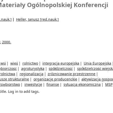
ateriały Ogólnopolskiej Konferencji
.nauk.]
Heller, Janusz
[red.nauk.]
,
2000.
 wsi
wieś
rolnictwo
integracja europejska
Unia Europejska
ębiorczość
agroturystyka
spółdzielczość
spółdzielczość wiejsk
 rolnictwa
regionalizacja
zróżnicowanie przestrzenne
usze strukturalne
organizacje producenckie
aktywizacja gospo
siębiorstwo
inwestycje
finanse
sytuacja ekonomiczna
MSP
itle.
Log in to add tags.