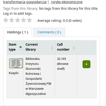
transformacja gospodarcza
ryzyko ekonomiczne
Tags from this library:
No tags from this library for this title.
Log in to add tags.
Star ratings
Average rating: 0.0 (0 votes)
Holdings
( 1 )
Comments ( 0 )
Item
Current
Call
type
library
number
Holdings
Biblioteka
32.165
Instytutu
(
Browse
(Opens below)
Ekonomiki
shelf
)
Książki
Rolnictwa i
Gospodarki
Żywnościowej PIB
w Warszawie
Wypożyczalnia