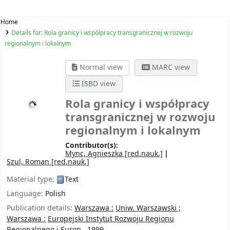
Home
Details for:
Rola granicy i współpracy transgranicznej w rozwoju
regionalnym i lokalnym
Normal view
MARC view
ISBD view
Rola granicy i współpracy
transgranicznej w rozwoju
regionalnym i lokalnym
Contributor(s):
Mync, Agnieszka
[red.nauk.]
Szul, Roman
[red.nauk.]
Material type:
Text
Language:
Polish
Publication details:
Warszawa :
Uniw. Warszawski ;
Warszawa :
Europejski Instytut Rozwoju Regionu
Regionalnego i Europ.,
1999.