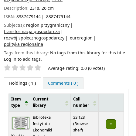
Description:
231s. 26 cm
ISBN:
8387479144
8387479144
Subject(s):
region przygraniczny
transformacja gospodarcza
rozwój społecznogospodarczy
euroregion
polityka regionalna
Tags from this library:
No tags from this library for this title.
Log in to add tags.
Star ratings
Average rating: 0.0 (0 votes)
Holdings
( 1 )
Comments ( 0 )
Item
Current
Call
type
library
number
Holdings
Biblioteka
33.128
Instytutu
(
Browse
(Opens below)
Ekonomiki
shelf
)
Książki