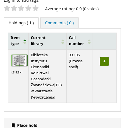
Log in to add tags.
Star ratings
Average rating: 0.0 (0 votes)
Holdings
( 1 )
Comments ( 0 )
Item
Current
Call
type
library
number
Holdings
Biblioteka
33.106
Instytutu
(
Browse
(Opens below)
Ekonomiki
shelf
)
Książki
Rolnictwa i
Gospodarki
Żywnościowej PIB
w Warszawie
Wypożyczalnia
Place hold