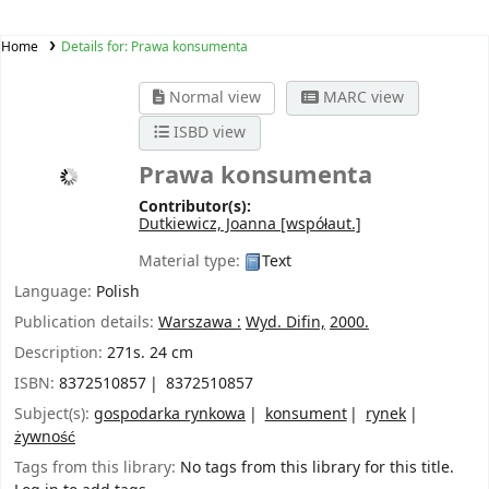
Home
Details for:
Prawa konsumenta
Normal view
MARC view
ISBD view
Prawa konsumenta
Contributor(s):
Dutkiewicz, Joanna
[współaut.]
Material type:
Text
Language:
Polish
Publication details:
Warszawa :
Wyd. Difin,
2000.
Description:
271s. 24 cm
ISBN:
8372510857
8372510857
Subject(s):
gospodarka rynkowa
konsument
rynek
żywność
Tags from this library:
No tags from this library for this title.