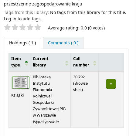
przestrzenne zagospodarowanie kraju
Tags from this library:
No tags from this library for this title.
Log in to add tags.
Star ratings
Average rating: 0.0 (0 votes)
Holdings
( 1 )
Comments ( 0 )
Item
Current
Call
type
library
number
Holdings
Biblioteka
30.792
Instytutu
(
Browse
(Opens below)
Ekonomiki
shelf
)
Książki
Rolnictwa i
Gospodarki
Żywnościowej PIB
w Warszawie
Wypożyczalnia