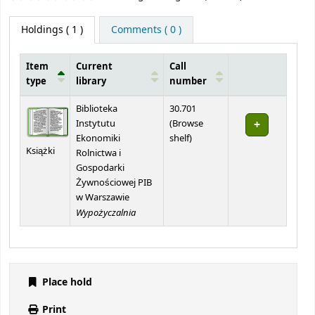
Holdings
( 1 )
Comments ( 0 )
Item
Current
Call
type
library
number
Holdings
Biblioteka
30.701
Instytutu
(
Browse
(Opens below)
Ekonomiki
shelf
)
Książki
Rolnictwa i
Gospodarki
Żywnościowej PIB
w Warszawie
Wypożyczalnia
Place hold
Print