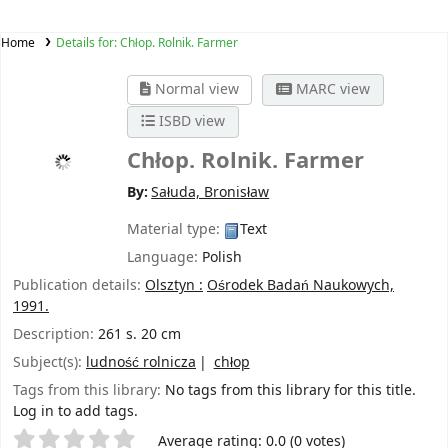
Home
Details for:
Chłop. Rolnik. Farmer
Normal view
MARC view
ISBD view
Chłop. Rolnik. Farmer
By:
Sałuda, Bronisław
Material type:
Text
Language:
Polish
Publication details:
Olsztyn :
Ośrodek Badań Naukowych,
1991.
Description:
261 s. 20 cm
Subject(s):
ludność rolnicza
chłop
Tags from this library:
No tags from this library for this title.
Log in to add tags.
Star ratings
Average rating: 0.0 (0 votes)