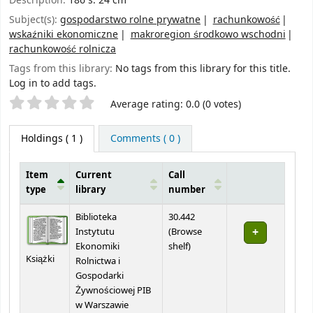
Description:
186 s. 24 cm
Subject(s):
gospodarstwo rolne prywatne
rachunkowość
wskaźniki ekonomiczne
makroregion środkowo wschodni
rachunkowość rolnicza
Tags from this library:
No tags from this library for this title.
Log in to add tags.
Star ratings
Average rating: 0.0 (0 votes)
Holdings
( 1 )
Comments ( 0 )
Item
Current
Call
type
library
number
Holdings
Biblioteka
30.442
Instytutu
(
Browse
(Opens below)
Ekonomiki
shelf
)
Książki
Rolnictwa i
Gospodarki
Żywnościowej PIB
w Warszawie