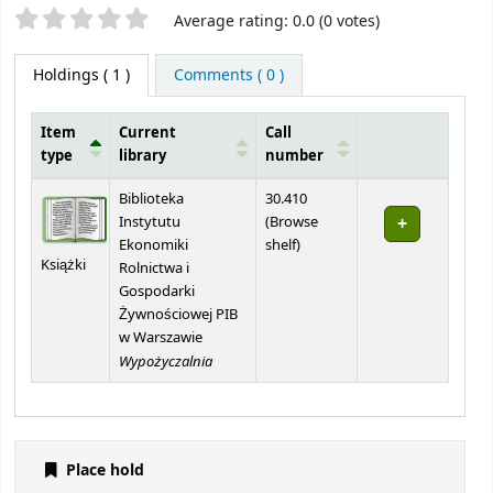
Star ratings
Average rating: 0.0 (0 votes)
Holdings
( 1 )
Comments ( 0 )
Item
Current
Call
type
library
number
Holdings
Biblioteka
30.410
Instytutu
(
Browse
(Opens below)
Ekonomiki
shelf
)
Książki
Rolnictwa i
Gospodarki
Żywnościowej PIB
w Warszawie
Wypożyczalnia
Place hold