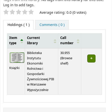
Log in to add tags.
Star ratings
Average rating: 0.0 (0 votes)
Holdings
( 1 )
Comments ( 0 )
Item
Current
Call
type
library
number
Holdings
Biblioteka
30.955
Instytutu
(
Browse
(Opens below)
Ekonomiki
shelf
)
Książki
Rolnictwa i
Gospodarki
Żywnościowej PIB
w Warszawie
Wypożyczalnia