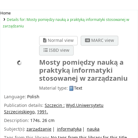
Home
Details for:
Mosty pomiędzy nauką a praktyką informatyki stosowanej w
zarządzaniu
Normal view
MARC view
ISBD view
Mosty pomiędzy nauką a
praktyką informatyki
stosowanej w zarządzaniu
Material type:
Text
Language:
Polish
Publication details:
Szczecin :
Wyd.Uniwersytetu
Szczecińskiego,
1991.
Description:
174s. 26 cm
Subject(s):
zarządzanie
informatyka
nauka
Tags from this library:
No tags from this library for this title.