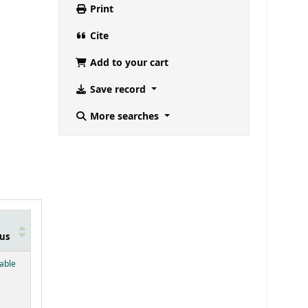
Print
Cite
Add to your cart
Save record
More searches
us
below)
lable