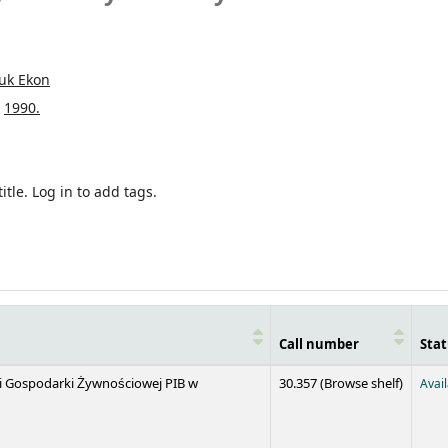
auk Ekon
1990.
itle.
Log in to add tags.
Call number
Stat
(Opens 
 i Gospodarki Żywnościowej PIB w
30.357 (
Browse shelf
)
Avai