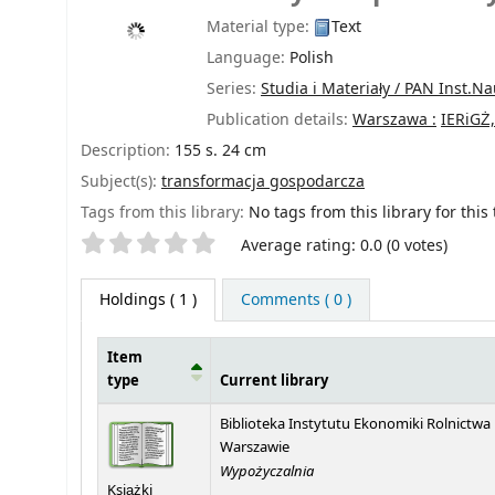
Material type:
Text
Language:
Polish
Series:
Studia i Materiały / PAN Inst.N
Publication details:
Warszawa :
IERiGŻ,
Description:
155 s. 24 cm
Subject(s):
transformacja gospodarcza
Tags from this library:
No tags from this library for this t
Star ratings
Average rating: 0.0 (0 votes)
Holdings
( 1 )
Comments ( 0 )
Item
type
Current library
Holdings
Biblioteka Instytutu Ekonomiki Rolnictwa
Warszawie
Wypożyczalnia
Książki