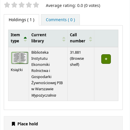
Star ratings
Average rating: 0.0 (0 votes)
Holdings
( 1 )
Comments ( 0 )
Item
Current
Call
type
library
number
Holdings
Biblioteka
31.881
Instytutu
(
Browse
(Opens below)
Ekonomiki
shelf
)
Książki
Rolnictwa i
Gospodarki
Żywnościowej PIB
w Warszawie
Wypożyczalnia
Place hold