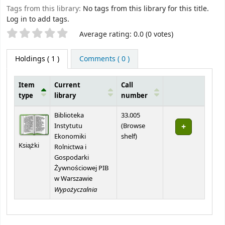
Tags from this library:
No tags from this library for this title.
Log in to add tags.
Star ratings
Average rating: 0.0 (0 votes)
Holdings
( 1 )
Comments ( 0 )
Item
Current
Call
type
library
number
Holdings
Biblioteka
33.005
Instytutu
(
Browse
(Opens below)
Ekonomiki
shelf
)
Książki
Rolnictwa i
Gospodarki
Żywnościowej PIB
w Warszawie
Wypożyczalnia