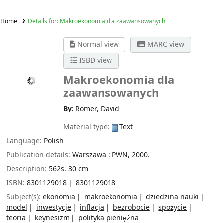
Home
Details for:
Makroekonomia dla zaawansowanych
Normal view
MARC view
ISBD view
Makroekonomia dla
zaawansowanych
By:
Romer, David
Material type:
Text
Language:
Polish
Publication details:
Warszawa :
PWN,
2000.
Description:
562s. 30 cm
ISBN:
8301129018
8301129018
Subject(s):
ekonomia
makroekonomia
dziedzina nauki
model
inwestycje
inflacja
bezrobocie
spożycie
teoria
keynesizm
polityka pieniężna