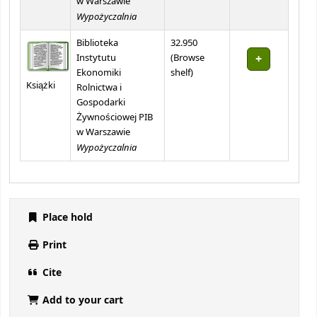
w Warszawie
Wypożyczalnia
Biblioteka
32.950
Instytutu
(
Browse
(Opens below)
Ekonomiki
shelf
)
Książki
Rolnictwa i
Gospodarki
Żywnościowej PIB
w Warszawie
Wypożyczalnia
Place hold
Print
Cite
Add to your cart