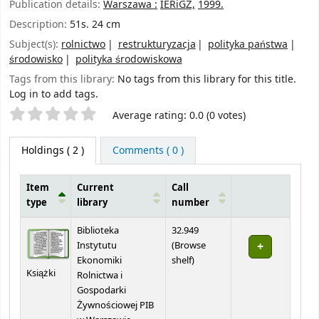
Publication details:
Warszawa :
IERiGŻ,
1999.
Description:
51s. 24 cm
Subject(s):
rolnictwo
restrukturyzacja
polityka państwa
środowisko
polityka środowiskowa
Tags from this library:
No tags from this library for this title.
Log in to add tags.
Star ratings
Average rating: 0.0 (0 votes)
Holdings
( 2 )
Comments ( 0 )
Item
Current
Call
type
library
number
Holdings
Biblioteka
32.949
Instytutu
(
Browse
(Opens below)
Ekonomiki
shelf
)
Książki
Rolnictwa i
Gospodarki
Żywnościowej PIB