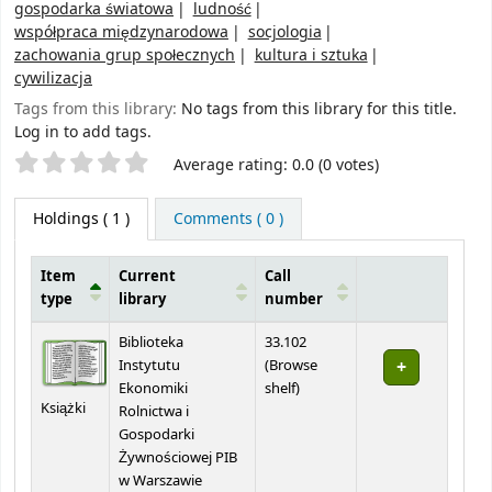
gospodarka światowa
ludność
współpraca międzynarodowa
socjologia
zachowania grup społecznych
kultura i sztuka
cywilizacja
Tags from this library:
No tags from this library for this title.
Log in to add tags.
Star ratings
Average rating: 0.0 (0 votes)
Holdings
( 1 )
Comments ( 0 )
Item
Current
Call
type
library
number
Holdings
Biblioteka
33.102
Instytutu
(
Browse
(Opens below)
Ekonomiki
shelf
)
Książki
Rolnictwa i
Gospodarki
Żywnościowej PIB
w Warszawie