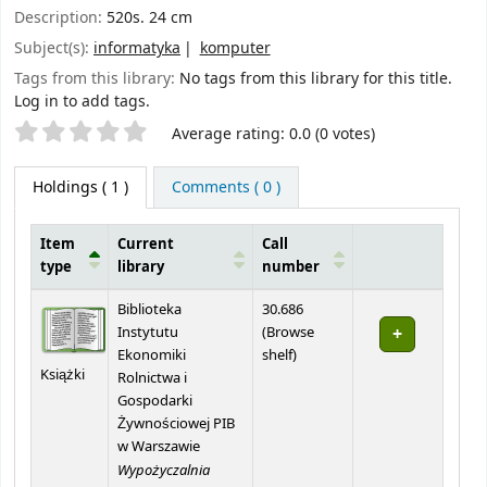
Description:
520s. 24 cm
Subject(s):
informatyka
komputer
Tags from this library:
No tags from this library for this title.
Log in to add tags.
Star ratings
Average rating: 0.0 (0 votes)
Holdings
( 1 )
Comments ( 0 )
Item
Current
Call
type
library
number
Holdings
Biblioteka
30.686
Instytutu
(
Browse
(Opens below)
Ekonomiki
shelf
)
Książki
Rolnictwa i
Gospodarki
Żywnościowej PIB
w Warszawie
Wypożyczalnia