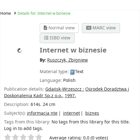
Home
Details for:
Internet w biznesie
Normal view
MARC view
ISBD view
Internet w biznesie
By:
Ruszczyk, Zbigniew
Material type:
Text
Language:
Polish
Publication details:
Gdańsk-Wrzeszcz :
Ośrodek Doradztwa i
Doskonalenia Kadr Sp.z o.o.,
1997.
Description:
614s. 24 cm
Subject(s):
informacja nte
internet
biznes
Tags from this library:
No tags from this library for this title.
Log in to add tags.
Star ratings
Average rating: 0.0 (0 votes)