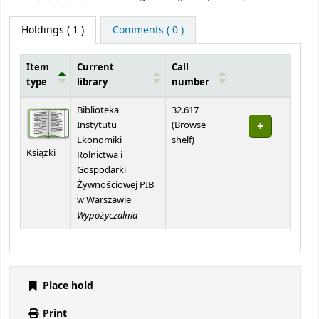
Holdings
( 1 )
Comments ( 0 )
Item
Current
Call
type
library
number
Holdings
Biblioteka
32.617
Instytutu
(
Browse
(Opens below)
Ekonomiki
shelf
)
Książki
Rolnictwa i
Gospodarki
Żywnościowej PIB
w Warszawie
Wypożyczalnia
Place hold
Print