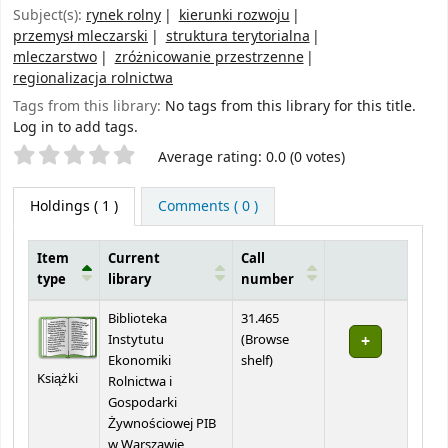
Subject(s):
rynek rolny
kierunki rozwoju
przemysł mleczarski
struktura terytorialna
mleczarstwo
zróżnicowanie przestrzenne
regionalizacja rolnictwa
Tags from this library:
No tags from this library for this title.
Log in to add tags.
Star ratings
Average rating: 0.0 (0 votes)
Holdings
( 1 )
Comments ( 0 )
Item
Current
Call
type
library
number
Holdings
Biblioteka
31.465
Instytutu
(
Browse
(Opens below)
Ekonomiki
shelf
)
Książki
Rolnictwa i
Gospodarki
Żywnościowej PIB
w Warszawie