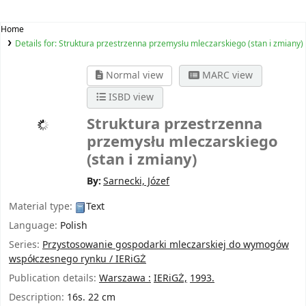
Home
Details for:
Struktura przestrzenna przemysłu mleczarskiego (stan i zmiany)
Normal view
MARC view
ISBD view
Struktura przestrzenna
przemysłu mleczarskiego
(stan i zmiany)
By:
Sarnecki, Józef
Material type:
Text
Language:
Polish
Series:
Przystosowanie gospodarki mleczarskiej do wymogów
współczesnego rynku / IERiGŻ
Publication details:
Warszawa :
IERiGŻ,
1993.
Description:
16s. 22 cm