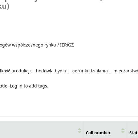
ku)
mogów współczesnego rynku / IERiGŻ
lkość produkcji
hodowla bydła
kierunki działania
mleczarstw
itle.
Log in to add tags.
Call number
Stat