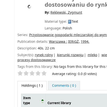
dostosowaniu do ryn
By:
Reklewski, Zygmunt
Material type:
Text
Language:
Polish
Series:
Przystosowanie gospodarki mleczarskiej do wy
Publication details:
Warszawa :
IERiGŻ,
1994.
Description:
40s. 22 cm
Subject(s):
rynek rolny
kierunki rozwoju
mleko
wie
procesy dostosowawcze
Tags from this library:
No tags from this library for this t
Star ratings
Average rating: 0.0 (0 votes)
Holdings
( 1 )
Comments ( 0 )
Item
type
Current library