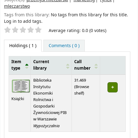
mleczarstwo
Tags from this library:
No tags from this library for this title.
Log in to add tags.
Star ratings
Average rating: 0.0 (0 votes)
Holdings
( 1 )
Comments ( 0 )
Item
Current
Call
type
library
number
Holdings
Biblioteka
31.469
Instytutu
(
Browse
(Opens below)
Ekonomiki
shelf
)
Książki
Rolnictwa i
Gospodarki
Żywnościowej PIB
w Warszawie
Wypożyczalnia