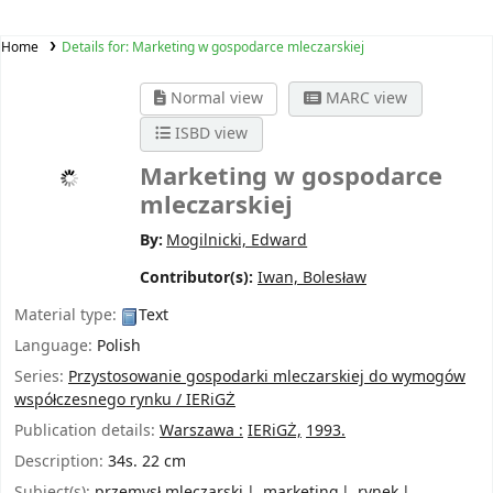
Home
Details for:
Marketing w gospodarce mleczarskiej
Normal view
MARC view
ISBD view
Marketing w gospodarce
mleczarskiej
By:
Mogilnicki, Edward
Contributor(s):
Iwan, Bolesław
Material type:
Text
Language:
Polish
Series:
Przystosowanie gospodarki mleczarskiej do wymogów
współczesnego rynku / IERiGŻ
Publication details:
Warszawa :
IERiGŻ,
1993.
Description:
34s. 22 cm
Subject(s):
przemysł mleczarski
marketing
rynek