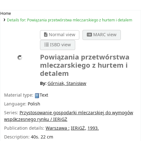
Home
Details for:
Powiązania przetwórstwa mleczarskiego z hurtem i detalem
Normal view
MARC view
ISBD view
Powiązania przetwórstwa
mleczarskiego z hurtem i
detalem
By:
Górniak, Stanisław
Material type:
Text
Language:
Polish
Series:
Przystosowanie gospodarki mleczarskiej do wymogów
współczesnego rynku / IERiGŻ
Publication details:
Warszawa :
IERiGŻ,
1993.
Description:
40s. 22 cm