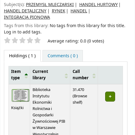
Subject(s):
PRZEMYSŁ MLECZARSKI
HANDEL HURTOWY
HANDEL DETALICZNY
RYNEK
HANDEL
INTEGRACJA PIONOWA
Tags from this library:
No tags from this library for this title.
Log in to add tags.
Star ratings
Average rating: 0.0 (0 votes)
Holdings
( 1 )
Comments ( 0 )
Item
Current
Call
type
library
number
Holdings
Biblioteka
31.470
Instytutu
(
Browse
(Opens below)
Ekonomiki
shelf
)
Książki
Rolnictwa i
Gospodarki
Żywnościowej PIB
w Warszawie
Wypożyczalnia