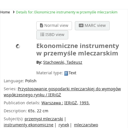
Home
Details for:
Ekonomiczne instrumenty w przemyśle mleczarskim
Normal view
MARC view
ISBD view
Ekonomiczne instrumenty
w przemyśle mleczarskim
By:
Stachowski, Tadeusz
Material type:
Text
Language:
Polish
Series:
Przystosowanie gospodarki mleczarskiej do wymogów
współczesnego rynku / IERiGŻ
Publication details:
Warszawa :
IERiGŻ,
1993.
Description:
65s. 22 cm
Subject(s):
przemysł mleczarski
instrumenty ekonomiczne
rynek
mleczarstwo