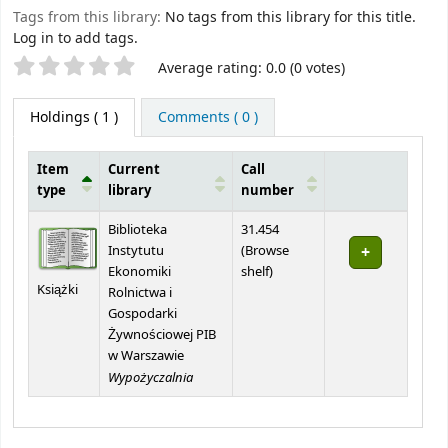
Tags from this library:
No tags from this library for this title.
Log in to add tags.
Star ratings
Average rating: 0.0 (0 votes)
Holdings
( 1 )
Comments ( 0 )
Item
Current
Call
type
library
number
Holdings
Biblioteka
31.454
Instytutu
(
Browse
(Opens below)
Ekonomiki
shelf
)
Książki
Rolnictwa i
Gospodarki
Żywnościowej PIB
w Warszawie
Wypożyczalnia