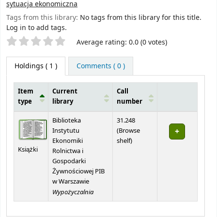
sytuacja ekonomiczna
Tags from this library:
No tags from this library for this title.
Log in to add tags.
Star ratings
Average rating: 0.0 (0 votes)
Holdings
( 1 )
Comments ( 0 )
Item
Current
Call
type
library
number
Holdings
Biblioteka
31.248
Instytutu
(
Browse
(Opens below)
Ekonomiki
shelf
)
Książki
Rolnictwa i
Gospodarki
Żywnościowej PIB
w Warszawie
Wypożyczalnia