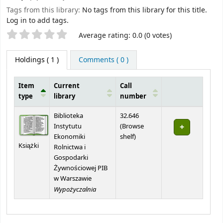
Tags from this library:
No tags from this library for this title.
Log in to add tags.
Star ratings
Average rating: 0.0 (0 votes)
Holdings
( 1 )
Comments ( 0 )
Item
Current
Call
type
library
number
Holdings
Biblioteka
32.646
Instytutu
(
Browse
(Opens below)
Ekonomiki
shelf
)
Książki
Rolnictwa i
Gospodarki
Żywnościowej PIB
w Warszawie
Wypożyczalnia