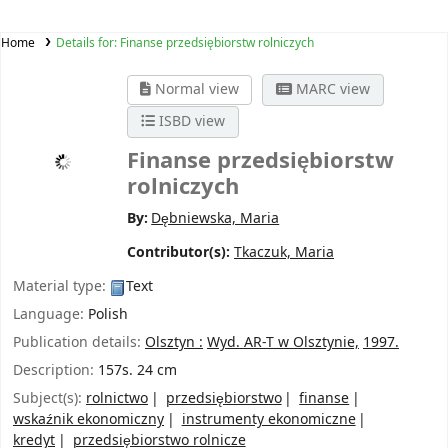
Home
Details for:
Finanse przedsiębiorstw rolniczych
Normal view
MARC view
ISBD view
Finanse przedsiębiorstw
rolniczych
By:
Dębniewska, Maria
Contributor(s):
Tkaczuk, Maria
Material type:
Text
Language:
Polish
Publication details:
Olsztyn :
Wyd. AR-T w Olsztynie,
1997.
Description:
157s. 24 cm
Subject(s):
rolnictwo
przedsiębiorstwo
finanse
wskaźnik ekonomiczny
instrumenty ekonomiczne
kredyt
przedsiębiorstwo rolnicze