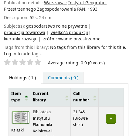
Publication details:
Warszawa :
Instytut Geografii i
Przestrzennego Zagospodarowania PAN,
1993.
Description:
55s. 24 cm
Subject(s):
gospodarstwo rolne prywatne
produkcja towarowa
wielkość produkcji
kierunki rozwoju
zróżnicowanie przestrzenne
Tags from this library:
No tags from this library for this title.
Log in to add tags.
Star ratings
Average rating: 0.0 (0 votes)
Holdings
( 1 )
Comments ( 0 )
Item
Current
Call
type
library
number
Holdings
Biblioteka
31.345
Instytutu
(
Browse
(Opens below)
Ekonomiki
shelf
)
Książki
Rolnictwa i