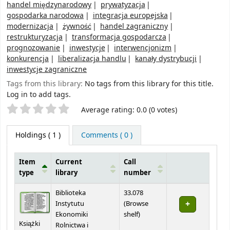
handel międzynarodowy
prywatyzacja
gospodarka narodowa
integracja europejska
modernizacja
żywność
handel zagraniczny
restrukturyzacja
transformacja gospodarcza
prognozowanie
inwestycje
interwencjonizm
konkurencja
liberalizacja handlu
kanały dystrybucji
inwestycje zagraniczne
Tags from this library:
No tags from this library for this title.
Log in to add tags.
Star ratings
Average rating: 0.0 (0 votes)
Holdings
( 1 )
Comments ( 0 )
Item
Current
Call
type
library
number
Holdings
Biblioteka
33.078
Instytutu
(
Browse
(Opens below)
Ekonomiki
shelf
)
Książki
Rolnictwa i