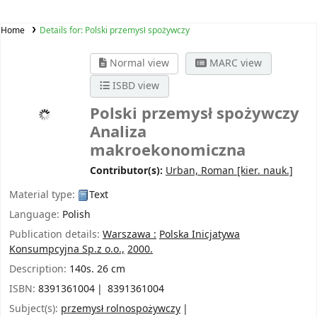
Home
Details for:
Polski przemysł spożywczy
Normal view
MARC view
ISBD view
Polski przemysł spożywczy
Analiza
makroekonomiczna
Contributor(s):
Urban, Roman
[kier. nauk.]
Material type:
Text
Language:
Polish
Publication details:
Warszawa :
Polska Inicjatywa
Konsumpcyjna Sp.z o.o.,
2000.
Description:
140s. 26 cm
ISBN:
8391361004
8391361004
Subject(s):
przemysł rolnospożywczy