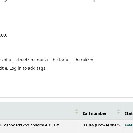
000.
lozofia
dziedzina nauki
historia
liberalizm
itle.
Log in to add tags.
Call number
Stat
(Opens 
 i Gospodarki Żywnościowej PIB w
33.069 (
Browse shelf
)
Avai