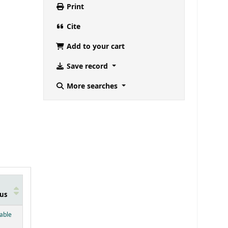
Print
Cite
Add to your cart
Save record
More searches
us
below)
lable