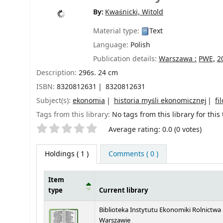
By:
Kwaśnicki, Witold
Material type:
Text
Language:
Polish
Publication details:
Warszawa :
PWE,
2
Description:
296s. 24 cm
ISBN:
8320812631
8320812631
Subject(s):
ekonomia
historia myśli ekonomicznej
fi
Tags from this library:
No tags from this library for this t
Star ratings
Average rating: 0.0 (0 votes)
Holdings
( 1 )
Comments ( 0 )
Item
type
Current library
Holdings
Biblioteka Instytutu Ekonomiki Rolnictwa
Warszawie