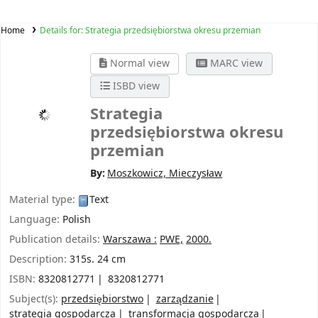
Home
Details for:
Strategia przedsiębiorstwa okresu przemian
Normal view
MARC view
ISBD view
Strategia
przedsiębiorstwa okresu
przemian
By:
Moszkowicz, Mieczysław
Material type:
Text
Language:
Polish
Publication details:
Warszawa :
PWE,
2000.
Description:
315s. 24 cm
ISBN:
8320812771
8320812771
Subject(s):
przedsiębiorstwo
zarządzanie
strategia gospodarcza
transformacja gospodarcza