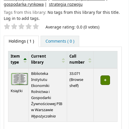
gospodarka rynkowa
strategia rozwoju
Tags from this library:
No tags from this library for this title.
Log in to add tags.
Star ratings
Average rating: 0.0 (0 votes)
Holdings
( 1 )
Comments ( 0 )
Item
Current
Call
type
library
number
Holdings
Biblioteka
33.071
Instytutu
(
Browse
(Opens below)
Ekonomiki
shelf
)
Książki
Rolnictwa i
Gospodarki
Żywnościowej PIB
w Warszawie
Wypożyczalnia