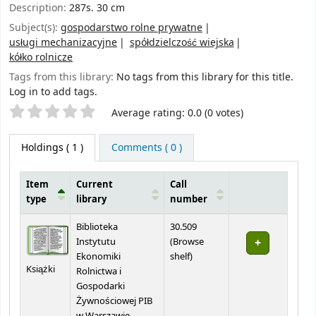
Description:
287s. 30 cm
Subject(s):
gospodarstwo rolne prywatne
usługi mechanizacyjne
spółdzielczość wiejska
kółko rolnicze
Tags from this library:
No tags from this library for this title.
Log in to add tags.
Star ratings
Average rating: 0.0 (0 votes)
Holdings
( 1 )
Comments ( 0 )
Item
Current
Call
type
library
number
Holdings
Biblioteka
30.509
Instytutu
(
Browse
(Opens below)
Ekonomiki
shelf
)
Książki
Rolnictwa i
Gospodarki
Żywnościowej PIB