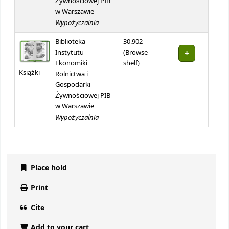
Żywnościowej PIB
w Warszawie
Wypożyczalnia
Biblioteka
30.902
Instytutu
(
Browse
(Opens below)
Ekonomiki
shelf
)
Książki
Rolnictwa i
Gospodarki
Żywnościowej PIB
w Warszawie
Wypożyczalnia
Place hold
Print
Cite
Add to your cart