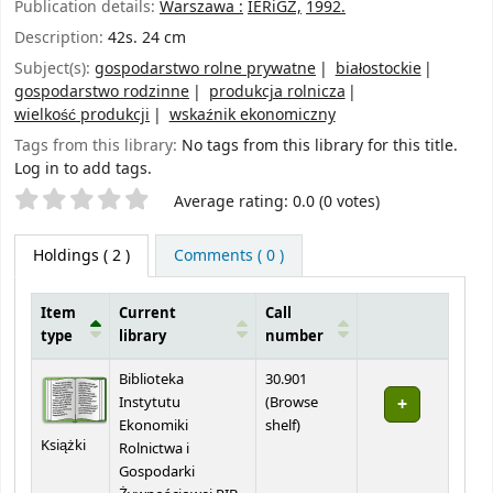
Publication details:
Warszawa :
IERiGŻ,
1992.
Description:
42s. 24 cm
Subject(s):
gospodarstwo rolne prywatne
białostockie
gospodarstwo rodzinne
produkcja rolnicza
wielkość produkcji
wskaźnik ekonomiczny
Tags from this library:
No tags from this library for this title.
Log in to add tags.
Star ratings
Average rating: 0.0 (0 votes)
Holdings
( 2 )
Comments ( 0 )
Item
Current
Call
type
library
number
Holdings
Biblioteka
30.901
Instytutu
(
Browse
(Opens below)
Ekonomiki
shelf
)
Książki
Rolnictwa i
Gospodarki