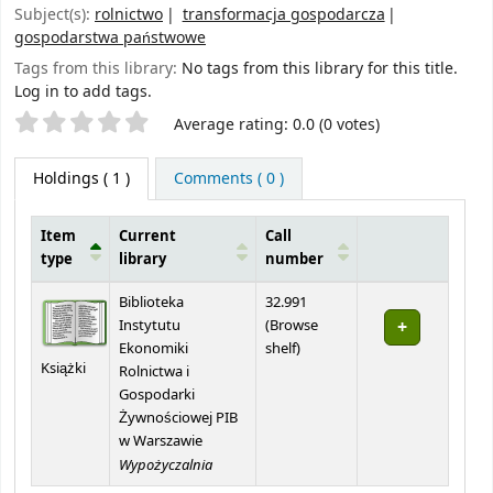
Subject(s):
rolnictwo
transformacja gospodarcza
gospodarstwa państwowe
Tags from this library:
No tags from this library for this title.
Log in to add tags.
Star ratings
Average rating: 0.0 (0 votes)
Holdings
( 1 )
Comments ( 0 )
Item
Current
Call
type
library
number
Holdings
Biblioteka
32.991
Instytutu
(
Browse
(Opens below)
Ekonomiki
shelf
)
Książki
Rolnictwa i
Gospodarki
Żywnościowej PIB
w Warszawie
Wypożyczalnia