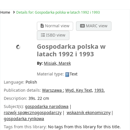
Home
Details for:
Gospodarka polska w latach 1992 i 1993
Normal view
MARC view
ISBD view
Gospodarka polska w
latach 1992 i 1993
By:
Misiak, Marek
Material type:
Text
Language:
Polish
Publication details:
Warszawa :
Wyd. Key Text,
1993.
Description:
39s. 22 cm
Subject(s):
gospodarka narodowa
rozwój społecznogospodarczy
wskaźnik ekonomiczny
gospodarka rynkowa
Tags from this library:
No tags from this library for this title.