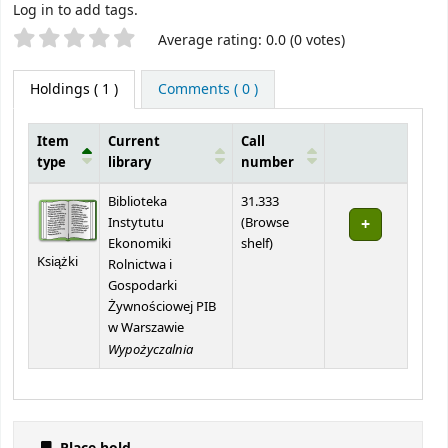
Log in to add tags.
Star ratings
Average rating: 0.0 (0 votes)
Holdings
( 1 )
Comments ( 0 )
Item
Current
Call
type
library
number
Holdings
Biblioteka
31.333
Instytutu
(
Browse
(Opens below)
Ekonomiki
shelf
)
Książki
Rolnictwa i
Gospodarki
Żywnościowej PIB
w Warszawie
Wypożyczalnia