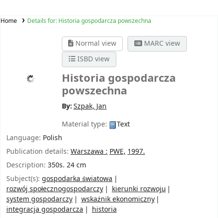
Home
Details for:
Historia gospodarcza powszechna
Normal view
MARC view
ISBD view
Historia gospodarcza
powszechna
By:
Szpak, Jan
Material type:
Text
Language:
Polish
Publication details:
Warszawa :
PWE,
1997.
Description:
350s. 24 cm
Subject(s):
gospodarka światowa
rozwój społecznogospodarczy
kierunki rozwoju
system gospodarczy
wskaźnik ekonomiczny
integracja gospodarcza
historia