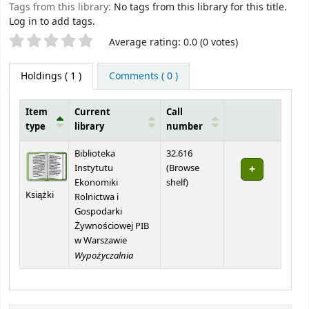
Tags from this library:
No tags from this library for this title.
Log in to add tags.
Star ratings
Average rating: 0.0 (0 votes)
Holdings
( 1 )
Comments ( 0 )
Item
Current
Call
type
library
number
Holdings
Biblioteka
32.616
Instytutu
(
Browse
(Opens below)
Ekonomiki
shelf
)
Książki
Rolnictwa i
Gospodarki
Żywnościowej PIB
w Warszawie
Wypożyczalnia