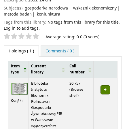
Description:
203s. 24 cm
Subject(s):
gospodarka narodowa
wskaźnik ekonomiczny
metoda badań
koniunktura
Tags from this library:
No tags from this library for this title.
Log in to add tags.
Star ratings
Average rating: 0.0 (0 votes)
Holdings
( 1 )
Comments ( 0 )
Item
Current
Call
type
library
number
Holdings
Biblioteka
30.757
Instytutu
(
Browse
(Opens below)
Ekonomiki
shelf
)
Książki
Rolnictwa i
Gospodarki
Żywnościowej PIB
w Warszawie
Wypożyczalnia