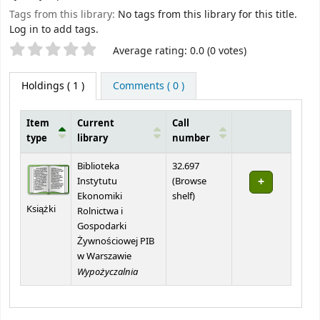
Tags from this library:
No tags from this library for this title.
Log in to add tags.
Star ratings
Average rating: 0.0 (0 votes)
Holdings
( 1 )
Comments ( 0 )
Item
Current
Call
type
library
number
Holdings
Biblioteka
32.697
Instytutu
(
Browse
(Opens below)
Ekonomiki
shelf
)
Książki
Rolnictwa i
Gospodarki
Żywnościowej PIB
w Warszawie
Wypożyczalnia