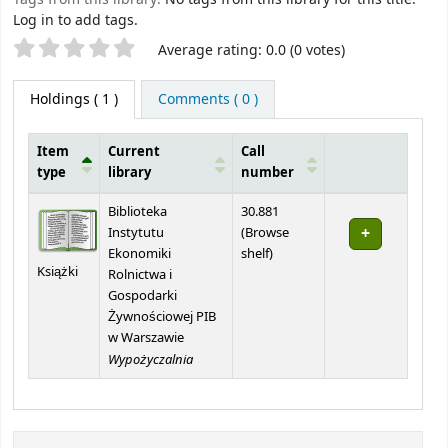
Log in to add tags.
Star ratings
Average rating: 0.0 (0 votes)
Holdings
( 1 )
Comments ( 0 )
Item
Current
Call
type
library
number
Holdings
Biblioteka
30.881
Instytutu
(
Browse
(Opens below)
Ekonomiki
shelf
)
Książki
Rolnictwa i
Gospodarki
Żywnościowej PIB
w Warszawie
Wypożyczalnia