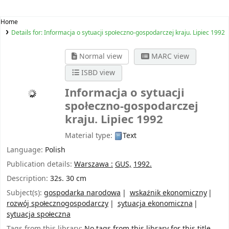
Home
Details for:
Informacja o sytuacji społeczno-gospodarczej kraju. Lipiec 1992
Normal view
MARC view
ISBD view
Informacja o sytuacji
społeczno-gospodarczej
kraju. Lipiec 1992
Material type:
Text
Language:
Polish
Publication details:
Warszawa :
GUS,
1992.
Description:
32s. 30 cm
Subject(s):
gospodarka narodowa
wskaźnik ekonomiczny
rozwój społecznogospodarczy
sytuacja ekonomiczna
sytuacja społeczna
Tags from this library:
No tags from this library for this title.