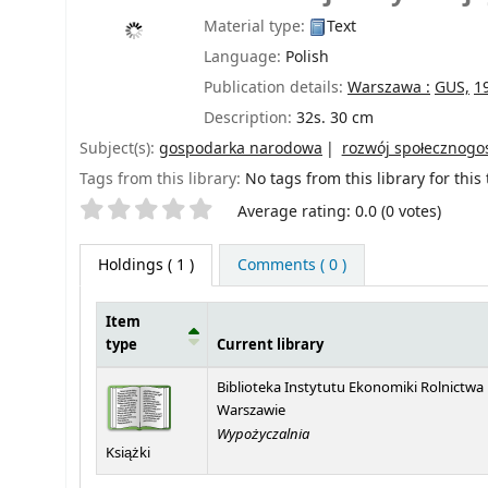
Material type:
Text
Language:
Polish
Publication details:
Warszawa :
GUS,
1
Description:
32s. 30 cm
Subject(s):
gospodarka narodowa
rozwój społecznogo
Tags from this library:
No tags from this library for this t
Star ratings
Average rating: 0.0 (0 votes)
Holdings
( 1 )
Comments ( 0 )
Item
type
Current library
Holdings
Biblioteka Instytutu Ekonomiki Rolnictwa
Warszawie
Wypożyczalnia
Książki