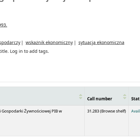
993.
spodarczy
wskaźnik ekonomiczny
sytuacja ekonomiczna
itle.
Log in to add tags.
Call number
Stat
(Opens 
 i Gospodarki Żywnościowej PIB w
31.283 (
Browse shelf
)
Avai