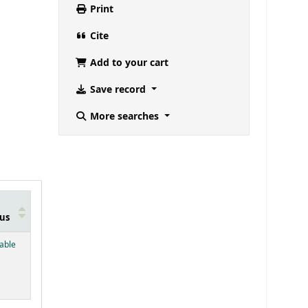
Print
Cite
Add to your cart
Save record
More searches
us
below)
lable